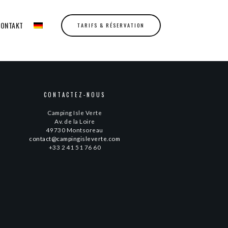
KONTAKT
TARIFS & RÉSERVATION
CONTACTEZ-NOUS
Camping Isle Verte
Av. de la Loire
49730 Montsoreau
contact@campingisleverte.com
+33
2 41 51 76 60