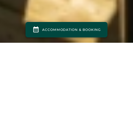
STACARAVAN - COTTAGE 3
SLAAPKAMERS IN SAUMUR
FAMILIE STACARAVAN IN DE LOIRE-VALLEI
De stacaravan met 3 slaapkamers op camping L’Isle Verte is
een ruime stacaravan waar u met een gezin van 6 personen
kunt verblijven. Hij heeft 3 slaapkamers en een keuken die
is uitgerust met alles wat u nodig heeft voor uw verblijf op
onze camping in de Loirevallei (4 pitten, vaatwasser,