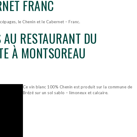
RNET FRANC
épages, le Chenin et le Cabernet – Franc.
S AU RESTAURANT DU
RTE À MONTSOREAU
Ce vin blanc 100% Chenin est produit sur la commune de
Brézé sur un sol sablo – limoneux et calcaire.