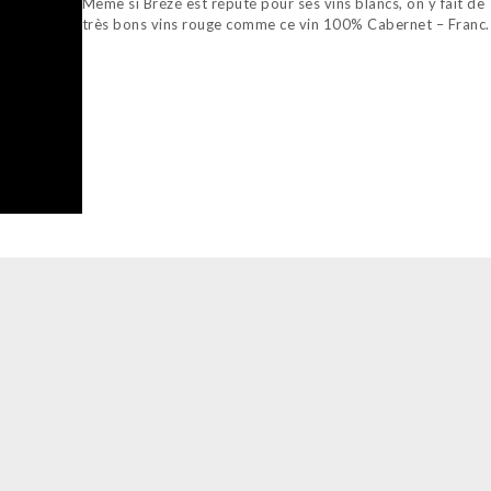
Même si Brézé est réputé pour ses vins blancs, on y fait de
très bons vins rouge comme ce vin 100% Cabernet – Franc.